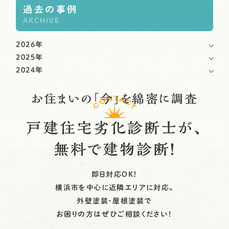
過去の事例
ARCHIVE
2026年
2025年
2024年
お住まいの「今」を綿密に調査
CONTACT
戸建住宅劣化診断士が、
無料で建物診断！
即日対応OK！
横浜市を中心に近隣エリアに対応。
外壁塗装・屋根塗装で
お困りの方はぜひご相談ください！