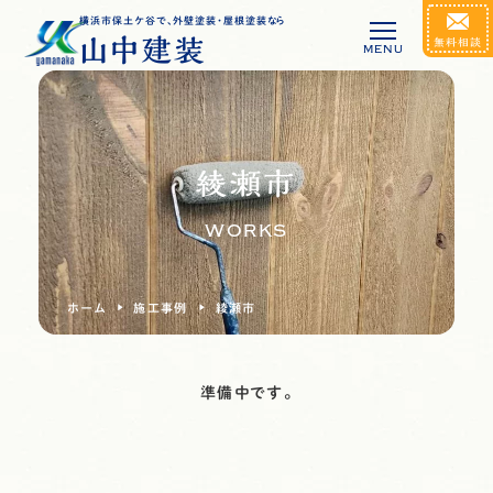
横浜市保土ケ谷で、
外壁塗装・屋根塗装なら
山中建装
無料相談
MENU
綾瀬市
WORKS
ホーム
施工事例
綾瀬市
準備中です。